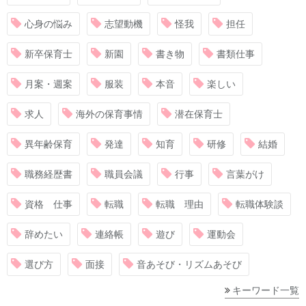
心身の悩み
志望動機
怪我
担任
新卒保育士
新園
書き物
書類仕事
月案・週案
服装
本音
楽しい
求人
海外の保育事情
潜在保育士
異年齢保育
発達
知育
研修
結婚
職務経歴書
職員会議
行事
言葉がけ
資格 仕事
転職
転職 理由
転職体験談
辞めたい
連絡帳
遊び
運動会
選び方
面接
音あそび・リズムあそび
キーワード一覧