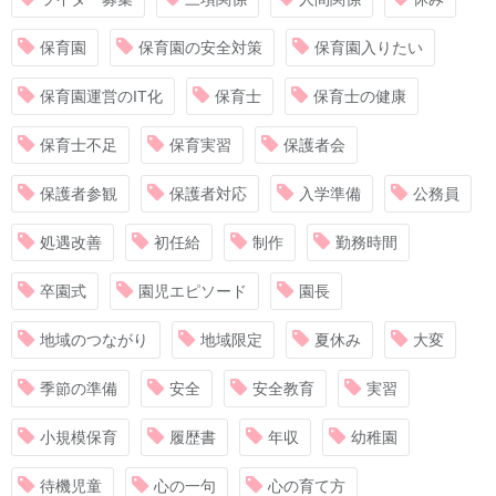
保育園
保育園の安全対策
保育園入りたい
保育園運営のIT化
保育士
保育士の健康
保育士不足
保育実習
保護者会
保護者参観
保護者対応
入学準備
公務員
処遇改善
初任給
制作
勤務時間
卒園式
園児エピソード
園長
地域のつながり
地域限定
夏休み
大変
季節の準備
安全
安全教育
実習
小規模保育
履歴書
年収
幼稚園
待機児童
心の一句
心の育て方