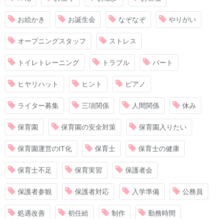
お絵かき
お誕生会
なぞなぞ
やりがい
オープニングスタッフ
ストレス
トイレトレーニング
トラブル
パート
ヒヤリハット
ヒント
ピアノ
ライター募集
三項関係
人間関係
休み
保育園
保育園の安全対策
保育園入りたい
保育園運営のIT化
保育士
保育士の健康
保育士不足
保育実習
保護者会
保護者参観
保護者対応
入学準備
公務員
処遇改善
初任給
制作
勤務時間