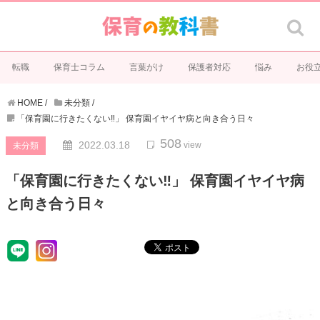
転職
保育士コラム
言葉がけ
保護者対応
悩み
お役
HOME
/
未分類
/
「保育園に行きたくない‼」 保育園イヤイヤ病と向き合う日々
508
2022.03.18
view
未分類
「保育園に行きたくない‼」 保育園イヤイヤ病
と向き合う日々