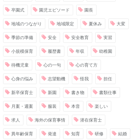
卒園式
園児エピソード
園長
地域のつながり
地域限定
夏休み
大変
季節の準備
安全
安全教育
実習
小規模保育
履歴書
年収
幼稚園
待機児童
心の一句
心の育て方
心身の悩み
志望動機
怪我
担任
新卒保育士
新園
書き物
書類仕事
月案・週案
服装
本音
楽しい
求人
海外の保育事情
潜在保育士
異年齢保育
発達
知育
研修
結婚