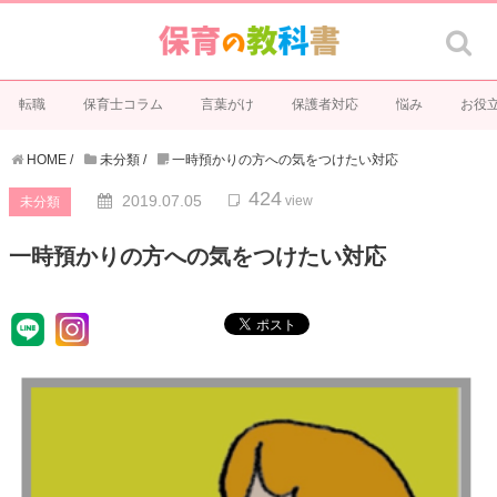
転職
保育士コラム
言葉がけ
保護者対応
悩み
お役
HOME
/
未分類
/
一時預かりの方への気をつけたい対応
424
2019.07.05
view
未分類
一時預かりの方への気をつけたい対応