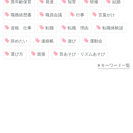
異年齢保育
発達
知育
研修
結婚
職務経歴書
職員会議
行事
言葉がけ
資格 仕事
転職
転職 理由
転職体験談
辞めたい
連絡帳
遊び
運動会
選び方
面接
音あそび・リズムあそび
キーワード一覧