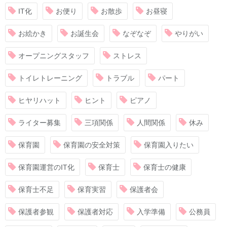
IT化
お便り
お散歩
お昼寝
お絵かき
お誕生会
なぞなぞ
やりがい
オープニングスタッフ
ストレス
トイレトレーニング
トラブル
パート
ヒヤリハット
ヒント
ピアノ
ライター募集
三項関係
人間関係
休み
保育園
保育園の安全対策
保育園入りたい
保育園運営のIT化
保育士
保育士の健康
保育士不足
保育実習
保護者会
保護者参観
保護者対応
入学準備
公務員