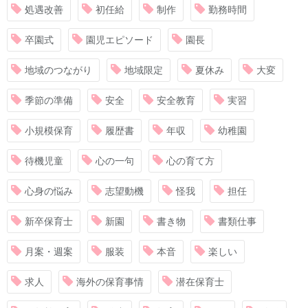
処遇改善
初任給
制作
勤務時間
卒園式
園児エピソード
園長
地域のつながり
地域限定
夏休み
大変
季節の準備
安全
安全教育
実習
小規模保育
履歴書
年収
幼稚園
待機児童
心の一句
心の育て方
心身の悩み
志望動機
怪我
担任
新卒保育士
新園
書き物
書類仕事
月案・週案
服装
本音
楽しい
求人
海外の保育事情
潜在保育士