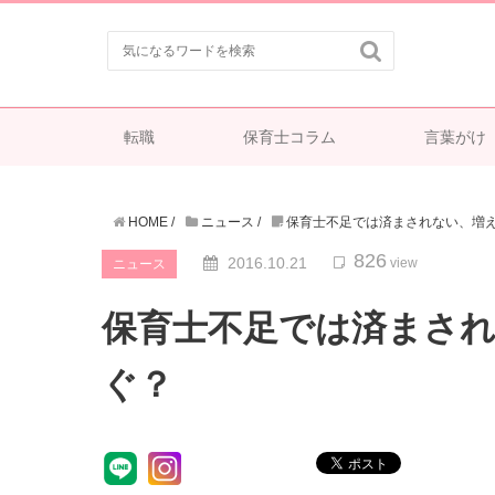

転職
保育士コラム
言葉がけ
HOME
/
ニュース
/
保育士不足では済まされない、増
826
2016.10.21
view
ニュース
保育士不足では済まさ
ぐ？