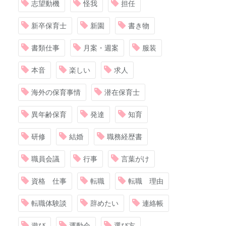
志望動機
怪我
担任
新卒保育士
新園
書き物
書類仕事
月案・週案
服装
本音
楽しい
求人
海外の保育事情
潜在保育士
異年齢保育
発達
知育
研修
結婚
職務経歴書
職員会議
行事
言葉がけ
資格 仕事
転職
転職 理由
転職体験談
辞めたい
連絡帳
遊び
運動会
選び方