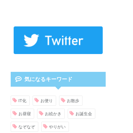
気になるキーワード
IT化
お便り
お散歩
お昼寝
お絵かき
お誕生会
なぞなぞ
やりがい