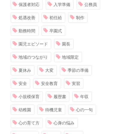
保護者対応
入学準備
公務員
処遇改善
初任給
制作
勤務時間
卒園式
園児エピソード
園長
地域のつながり
地域限定
夏休み
大変
季節の準備
安全
安全教育
実習
小規模保育
履歴書
年収
幼稚園
待機児童
心の一句
心の育て方
心身の悩み