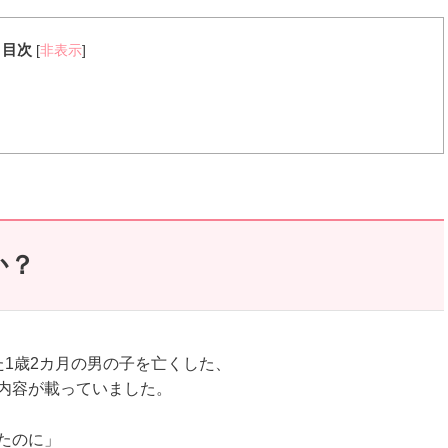
目次
[
非表示
]
か？
1歳2カ月の男の子を亡くした、
内容が載っていました。
たのに」