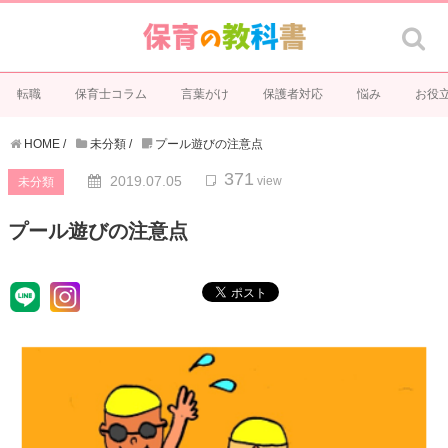
転職
保育士コラム
言葉がけ
保護者対応
悩み
お役
HOME
/
未分類
/
プール遊びの注意点
371
2019.07.05
view
未分類
プール遊びの注意点