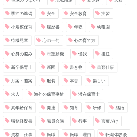
季節の準備
安全
安全教育
実習
小規模保育
履歴書
年収
幼稚園
待機児童
心の一句
心の育て方
心身の悩み
志望動機
怪我
担任
新卒保育士
新園
書き物
書類仕事
月案・週案
服装
本音
楽しい
求人
海外の保育事情
潜在保育士
異年齢保育
発達
知育
研修
結婚
職務経歴書
職員会議
行事
言葉がけ
資格 仕事
転職
転職 理由
転職体験談