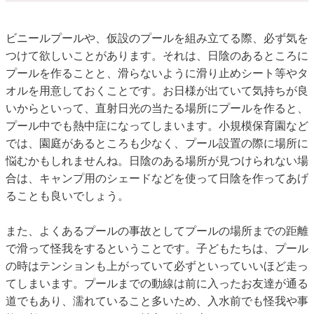
ビニールプールや、仮設のプールを組み立てる際、必ず気を
つけて欲しいことがあります。それは、日陰のあるところに
プールを作ることと、滑らないように滑り止めシート等やタ
オルを用意しておくことです。お日様が出ていて気持ちが良
いからといって、直射日光の当たる場所にプールを作ると、
プール中でも熱中症になってしまいます。小規模保育園など
では、園庭があるところも少なく、プール設置の際に場所に
悩むかもしれませんね。日陰のある場所が見つけられない場
合は、キャンプ用のシェードなどを使って日陰を作ってあげ
ることも良いでしょう。
また、よくあるプールの事故としてプールの場所までの距離
で滑って怪我をするということです。子どもたちは、プール
の時はテンションも上がっていて必ずといっていいほど走っ
てしまいます。プールまでの動線は前に入ったお友達が通る
道でもあり、濡れていること多いため、入水前でも怪我や事