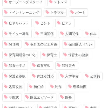
オープニングスタッフ
ストレス
トイレトレーニング
トラブル
パート
ヒヤリハット
ヒント
ピアノ
ライター募集
三項関係
人間関係
休み
保育園
保育園の安全対策
保育園入りたい
保育園運営のIT化
保育士
保育士の健康
保育士不足
保育実習
保護者会
保護者参観
保護者対応
入学準備
公務員
処遇改善
初任給
制作
勤務時間
卒園式
園児エピソード
園長
地域のつながり
地域限定
夏休み
大変