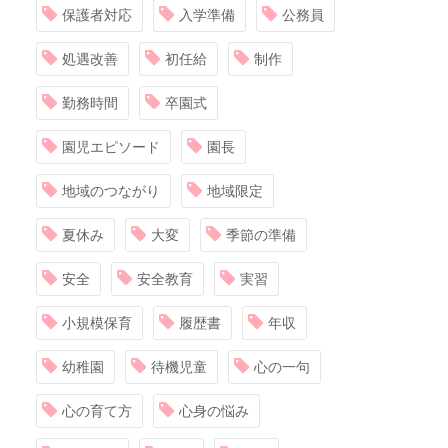
保護者対応
入学準備
公務員
処遇改善
初任給
制作
勤務時間
卒園式
園児エピソード
園長
地域のつながり
地域限定
夏休み
大変
季節の準備
安全
安全教育
実習
小規模保育
履歴書
年収
幼稚園
待機児童
心の一句
心の育て方
心身の悩み