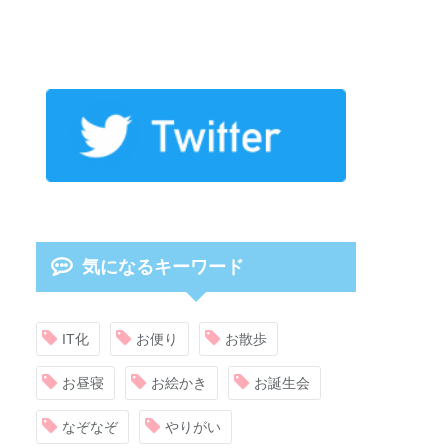
気になるキーワード
IT化
お便り
お散歩
お昼寝
お絵かき
お誕生会
なぞなぞ
やりがい