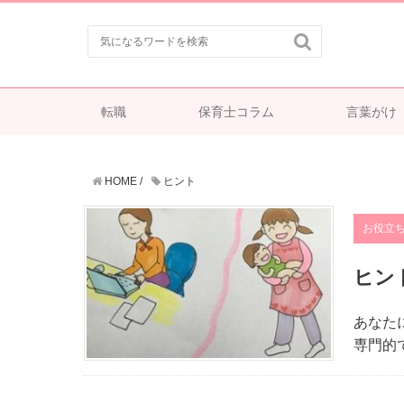

転職
保育士コラム
言葉がけ
HOME
/
ヒント
お役立
ヒン
あなた
専門的