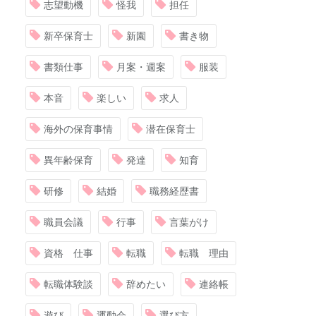
志望動機
怪我
担任
新卒保育士
新園
書き物
書類仕事
月案・週案
服装
本音
楽しい
求人
海外の保育事情
潜在保育士
異年齢保育
発達
知育
研修
結婚
職務経歴書
職員会議
行事
言葉がけ
資格 仕事
転職
転職 理由
転職体験談
辞めたい
連絡帳
遊び
運動会
選び方