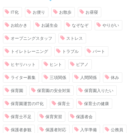
IT化
お便り
お散歩
お昼寝
お絵かき
お誕生会
なぞなぞ
やりがい
オープニングスタッフ
ストレス
トイレトレーニング
トラブル
パート
ヒヤリハット
ヒント
ピアノ
ライター募集
三項関係
人間関係
休み
保育園
保育園の安全対策
保育園入りたい
保育園運営のIT化
保育士
保育士の健康
保育士不足
保育実習
保護者会
保護者参観
保護者対応
入学準備
公務員