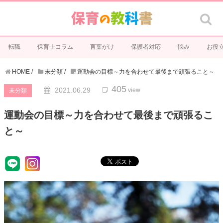
転職
保育士コラム
言葉がけ
保護者対応
悩み
お役
HOME
/
未分類
/
運動会の目標～力を合わせて最後まで頑張ること～
405
2021.06.29
view
未分類
運動会の目標～力を合わせて最後まで頑張るこ
と～