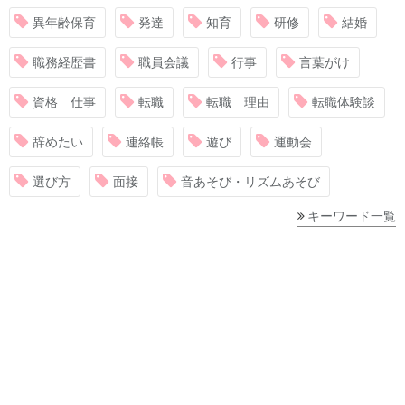
異年齢保育
発達
知育
研修
結婚
職務経歴書
職員会議
行事
言葉がけ
資格 仕事
転職
転職 理由
転職体験談
辞めたい
連絡帳
遊び
運動会
選び方
面接
音あそび・リズムあそび
キーワード一覧