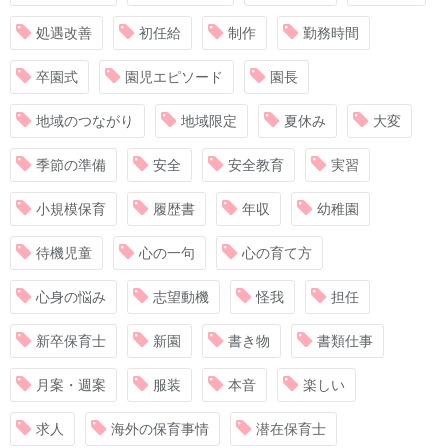
処遇改善
初任給
制作
勤務時間
卒園式
園児エピソード
園長
地域のつながり
地域限定
夏休み
大変
季節の準備
安全
安全教育
実習
小規模保育
履歴書
年収
幼稚園
待機児童
心の一句
心の育て方
心身の悩み
志望動機
怪我
担任
新卒保育士
新園
書き物
書類仕事
月案・週案
服装
本音
楽しい
求人
海外の保育事情
潜在保育士