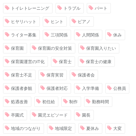
トイレトレーニング
トラブル
パート
ヒヤリハット
ヒント
ピアノ
ライター募集
三項関係
人間関係
休み
保育園
保育園の安全対策
保育園入りたい
保育園運営のIT化
保育士
保育士の健康
保育士不足
保育実習
保護者会
保護者参観
保護者対応
入学準備
公務員
処遇改善
初任給
制作
勤務時間
卒園式
園児エピソード
園長
地域のつながり
地域限定
夏休み
大変