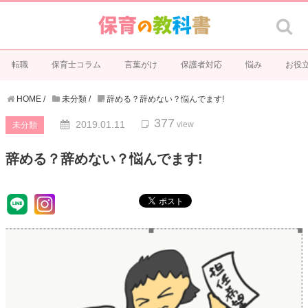
転職
保育士コラム
言葉がけ
保護者対応
悩み
お役
HOME
/
未分類
/
辞める？辞めない？悩んでます!
377
2019.01.11
view
未分類
辞める？辞めない？悩んでます!