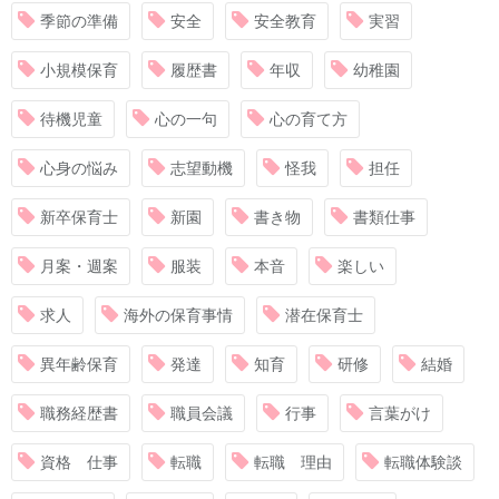
季節の準備
安全
安全教育
実習
小規模保育
履歴書
年収
幼稚園
待機児童
心の一句
心の育て方
心身の悩み
志望動機
怪我
担任
新卒保育士
新園
書き物
書類仕事
月案・週案
服装
本音
楽しい
求人
海外の保育事情
潜在保育士
異年齢保育
発達
知育
研修
結婚
職務経歴書
職員会議
行事
言葉がけ
資格 仕事
転職
転職 理由
転職体験談