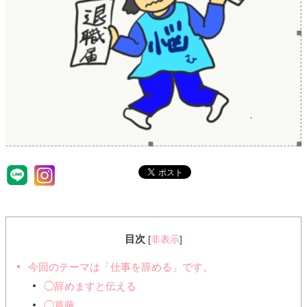
目次
[
非表示
]
今回のテーマは「仕事を辞める」です。
◯辞めますと伝える
◯葛藤