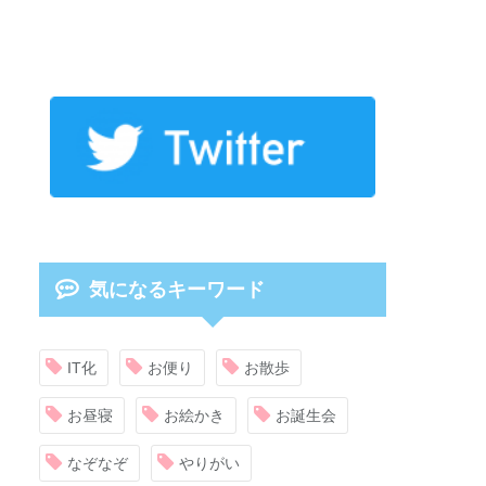
気になるキーワード
IT化
お便り
お散歩
お昼寝
お絵かき
お誕生会
なぞなぞ
やりがい