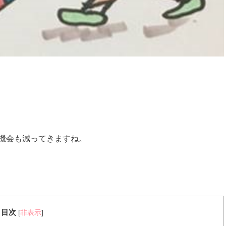
機会も減ってきますね。
目次
[
非表示
]