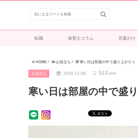

転職
保育士コラム
言葉がけ
HOME
/
お役立ち
/
寒い日は部屋の中で盛り上がろう
513
2016.12.08
view
お役立ち
寒い日は部屋の中で盛