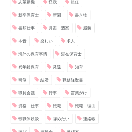
志望動機
怪我
担任
新卒保育士
新園
書き物
書類仕事
月案・週案
服装
本音
楽しい
求人
海外の保育事情
潜在保育士
異年齢保育
発達
知育
研修
結婚
職務経歴書
職員会議
行事
言葉がけ
資格 仕事
転職
転職 理由
転職体験談
辞めたい
連絡帳
遊び
運動会
選び方