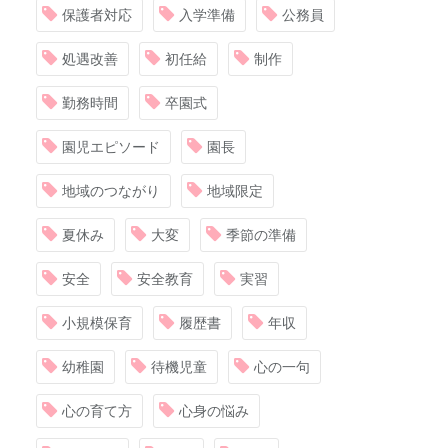
保護者対応
入学準備
公務員
処遇改善
初任給
制作
勤務時間
卒園式
園児エピソード
園長
地域のつながり
地域限定
夏休み
大変
季節の準備
安全
安全教育
実習
小規模保育
履歴書
年収
幼稚園
待機児童
心の一句
心の育て方
心身の悩み