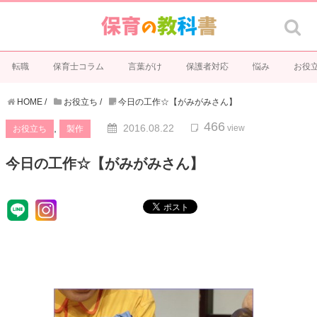
転職
保育士コラム
言葉がけ
保護者対応
悩み
お役
HOME
/
お役立ち
/
今日の工作☆【がみがみさん】
466
,
2016.08.22
view
お役立ち
製作
今日の工作☆【がみがみさん】