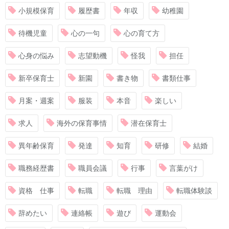
小規模保育
履歴書
年収
幼稚園
待機児童
心の一句
心の育て方
心身の悩み
志望動機
怪我
担任
新卒保育士
新園
書き物
書類仕事
月案・週案
服装
本音
楽しい
求人
海外の保育事情
潜在保育士
異年齢保育
発達
知育
研修
結婚
職務経歴書
職員会議
行事
言葉がけ
資格 仕事
転職
転職 理由
転職体験談
辞めたい
連絡帳
遊び
運動会