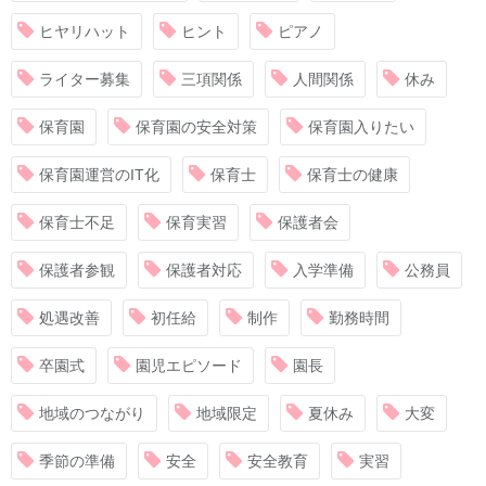
ヒヤリハット
ヒント
ピアノ
ライター募集
三項関係
人間関係
休み
保育園
保育園の安全対策
保育園入りたい
保育園運営のIT化
保育士
保育士の健康
保育士不足
保育実習
保護者会
保護者参観
保護者対応
入学準備
公務員
処遇改善
初任給
制作
勤務時間
卒園式
園児エピソード
園長
地域のつながり
地域限定
夏休み
大変
季節の準備
安全
安全教育
実習