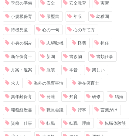
季節の準備
安全
安全教育
実習
小規模保育
履歴書
年収
幼稚園
待機児童
心の一句
心の育て方
心身の悩み
志望動機
怪我
担任
新卒保育士
新園
書き物
書類仕事
月案・週案
服装
本音
楽しい
求人
海外の保育事情
潜在保育士
異年齢保育
発達
知育
研修
結婚
職務経歴書
職員会議
行事
言葉がけ
資格 仕事
転職
転職 理由
転職体験談