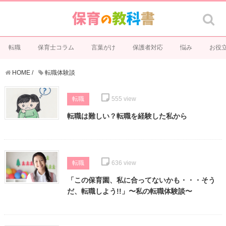
転職
保育士コラム
言葉がけ
保護者対応
悩み
お役
HOME
/
転職体験談
転職
555
view
転職は難しい？転職を経験した私から
転職
636
view
「この保育園、私に合ってないかも・・・そう
だ、転職しよう!!」〜私の転職体験談〜