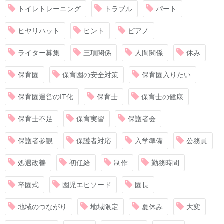
トイレトレーニング
トラブル
パート
ヒヤリハット
ヒント
ピアノ
ライター募集
三項関係
人間関係
休み
保育園
保育園の安全対策
保育園入りたい
保育園運営のIT化
保育士
保育士の健康
保育士不足
保育実習
保護者会
保護者参観
保護者対応
入学準備
公務員
処遇改善
初任給
制作
勤務時間
卒園式
園児エピソード
園長
地域のつながり
地域限定
夏休み
大変