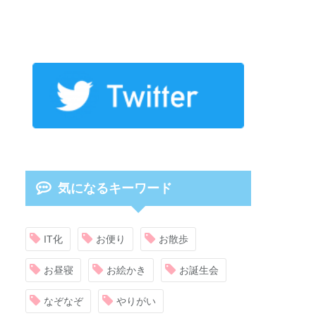
気になるキーワード
IT化
お便り
お散歩
お昼寝
お絵かき
お誕生会
なぞなぞ
やりがい