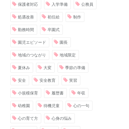
保護者対応
入学準備
公務員
処遇改善
初任給
制作
勤務時間
卒園式
園児エピソード
園長
地域のつながり
地域限定
夏休み
大変
季節の準備
安全
安全教育
実習
小規模保育
履歴書
年収
幼稚園
待機児童
心の一句
心の育て方
心身の悩み