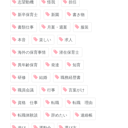
志望動機
怪我
担任
新卒保育士
新園
書き物
書類仕事
月案・週案
服装
本音
楽しい
求人
海外の保育事情
潜在保育士
異年齢保育
発達
知育
研修
結婚
職務経歴書
職員会議
行事
言葉がけ
資格 仕事
転職
転職 理由
転職体験談
辞めたい
連絡帳
遊び
運動会
選び方