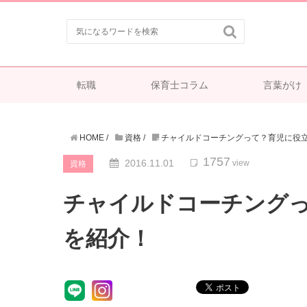

転職
保育士コラム
言葉がけ
HOME
/
資格
/
チャイルドコーチングって？育児に役
1757
2016.11.01
view
資格
チャイルドコーチング
を紹介！