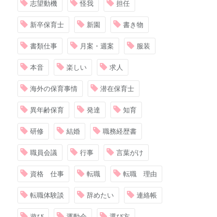
志望動機
怪我
担任
新卒保育士
新園
書き物
書類仕事
月案・週案
服装
本音
楽しい
求人
海外の保育事情
潜在保育士
異年齢保育
発達
知育
研修
結婚
職務経歴書
職員会議
行事
言葉がけ
資格 仕事
転職
転職 理由
転職体験談
辞めたい
連絡帳
遊び
運動会
選び方