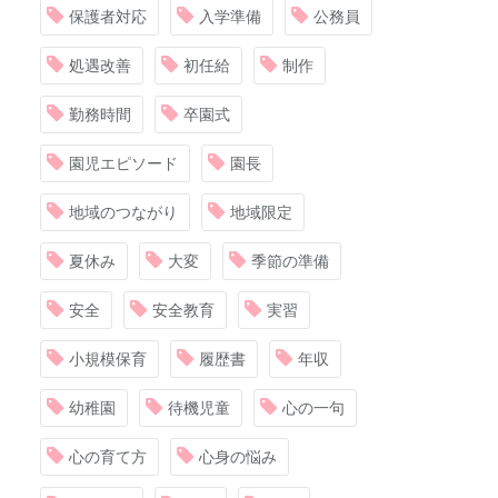
保護者対応
入学準備
公務員
処遇改善
初任給
制作
勤務時間
卒園式
園児エピソード
園長
地域のつながり
地域限定
夏休み
大変
季節の準備
安全
安全教育
実習
小規模保育
履歴書
年収
幼稚園
待機児童
心の一句
心の育て方
心身の悩み