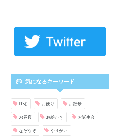
気になるキーワード
IT化
お便り
お散歩
お昼寝
お絵かき
お誕生会
なぞなぞ
やりがい