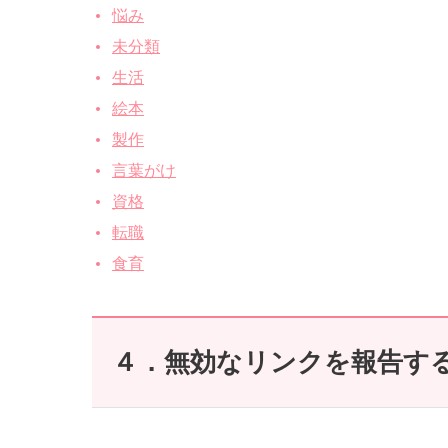
悩み
未分類
生活
絵本
製作
言葉がけ
資格
転職
食育
４．無効なリンクを報告す