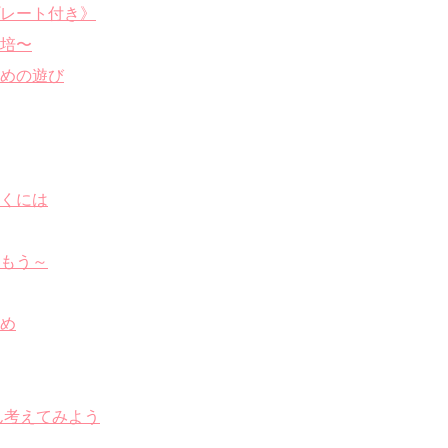
レート付き》
培〜
めの遊び
くには
もう～
め
ん考えてみよう