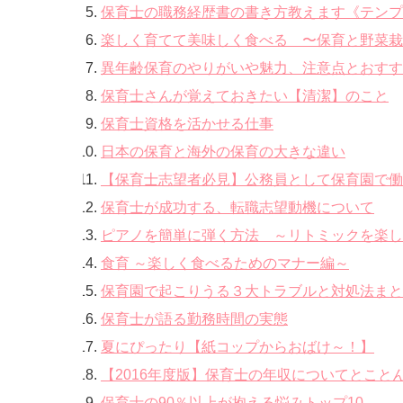
保育士の職務経歴書の書き方教えます《テンプ
楽しく育てて美味しく食べる 〜保育と野菜栽
異年齢保育のやりがいや魅力、注意点とおすす
保育士さんが覚えておきたい【清潔】のこと
保育士資格を活かせる仕事
日本の保育と海外の保育の大きな違い
【保育士志望者必見】公務員として保育園で働
保育士が成功する、転職志望動機について
ピアノを簡単に弾く方法 ～リトミックを楽し
食育 ～楽しく食べるためのマナー編～
保育園で起こりうる３大トラブルと対処法まと
保育士が語る勤務時間の実態
夏にぴったり【紙コップからおばけ～！】
【2016年度版】保育士の年収についてとこと
保育士の90％以上が抱える悩みトップ10