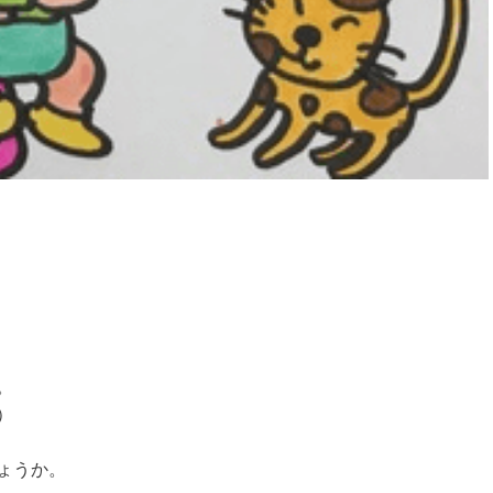
。
）
ょうか。