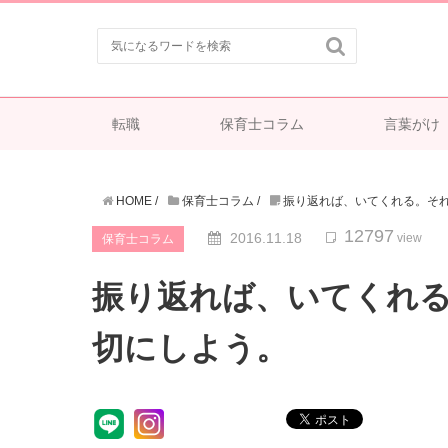

転職
保育士コラム
言葉がけ
HOME
/
保育士コラム
/
振り返れば、いてくれる。それ
12797
2016.11.18
view
保育士コラム
振り返れば、いてくれる
切にしよう。