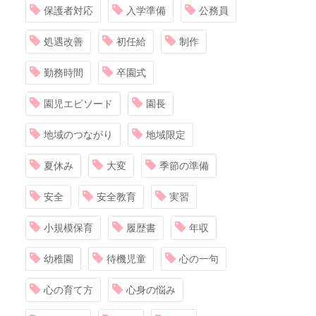
保護者対応
入学準備
公務員
処遇改善
初任給
制作
勤務時間
卒園式
園児エピソード
園長
地域のつながり
地域限定
夏休み
大変
季節の準備
安全
安全教育
実習
小規模保育
履歴書
年収
幼稚園
待機児童
心の一句
心の育て方
心身の悩み