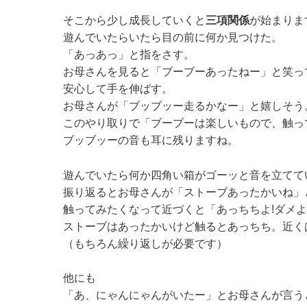
そこから少し成長していくと
三項関係
が始まりま
遊んでいたらいたら目の前に何か見つけた。
「あっあっ」と指をさす。
お母さんを見ると「ブーブーあったねー」と笑っ
安心して手を伸ばす。
お母さんが「ブッブッー走るかなー」と嬉しそう
このやり取りで「ブーブーは楽しいもので、触っ
ブッブッーの音も耳に残りますね。
遊んでいたら何か四角い箱がゴーッと音を立てて
振り返るとお母さんが「ストーブあったかいね」
触ってみたくなって近づくと「あっちちよ!ダメ
ストーブはあったかいけど触るとあっちち。近く
（もちろん繰り返しが必要です）
他にも
「あ、にゃんにゃんがいたー」とお母さんが言う