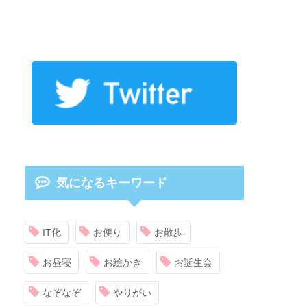
気になるキーワード
IT化
お便り
お散歩
お昼寝
お絵かき
お誕生会
なぞなぞ
やりがい