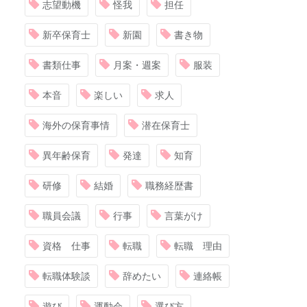
志望動機
怪我
担任
新卒保育士
新園
書き物
書類仕事
月案・週案
服装
本音
楽しい
求人
海外の保育事情
潜在保育士
異年齢保育
発達
知育
研修
結婚
職務経歴書
職員会議
行事
言葉がけ
資格 仕事
転職
転職 理由
転職体験談
辞めたい
連絡帳
遊び
運動会
選び方