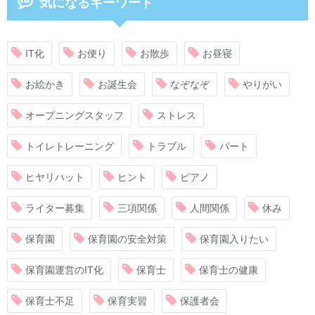
気になるキーワード
IT化
お便り
お散歩
お昼寝
お絵かき
お誕生会
なぞなぞ
やりがい
オープニングスタッフ
ストレス
トイレトレーニング
トラブル
パート
ヒヤリハット
ヒント
ピアノ
ライター募集
三項関係
人間関係
休み
保育園
保育園の安全対策
保育園入りたい
保育園運営のIT化
保育士
保育士の健康
保育士不足
保育実習
保護者会