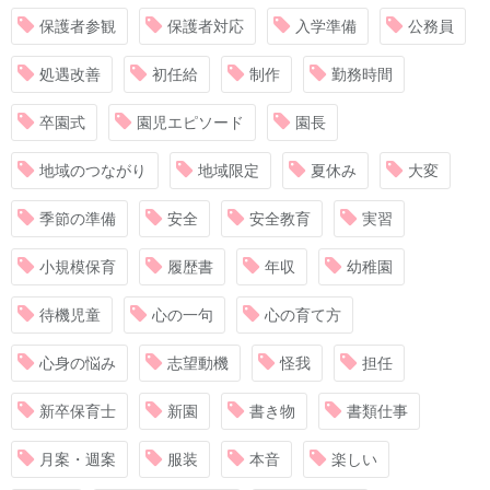
保護者参観
保護者対応
入学準備
公務員
処遇改善
初任給
制作
勤務時間
卒園式
園児エピソード
園長
地域のつながり
地域限定
夏休み
大変
季節の準備
安全
安全教育
実習
小規模保育
履歴書
年収
幼稚園
待機児童
心の一句
心の育て方
心身の悩み
志望動機
怪我
担任
新卒保育士
新園
書き物
書類仕事
月案・週案
服装
本音
楽しい