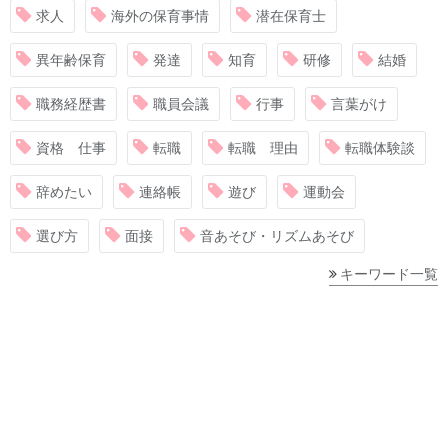
求人
海外の保育事情
潜在保育士
異年齢保育
発達
知育
研修
結婚
職務経歴書
職員会議
行事
言葉がけ
資格 仕事
転職
転職 理由
転職体験談
辞めたい
連絡帳
遊び
運動会
選び方
面接
音あそび・リズムあそび
キーワード一覧